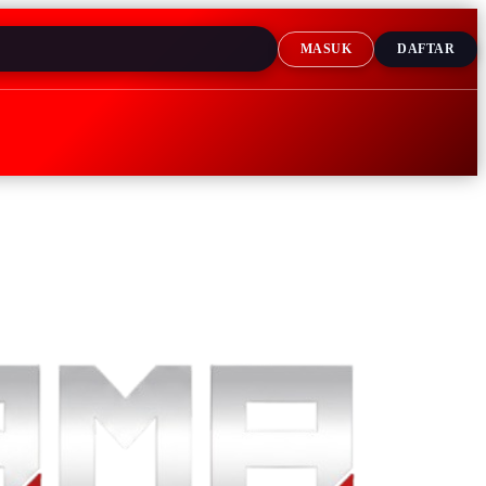
MASUK
DAFTAR