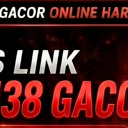
ir untuk menikmati semua permainan terbaik hari ini.
Bandar Nama138 Tanpa Hambata
ir untuk menikmati semua permainan terbaik hari ini.